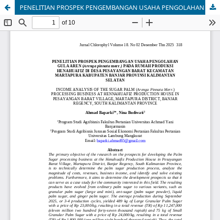
PENELITIAN PROSPEK PENGEMBANGAN USAHA PENGOLAHAN GULA AREN (Arenga pinnata merr.) PADA RUMAH PRODUKSI HENAHUAFIZ DI DESA PESAYANGAN BARAT KECAMATAN MARTAPURA KABUPATEN BANJAR PROVINSI KALIMANTAN SELATAN