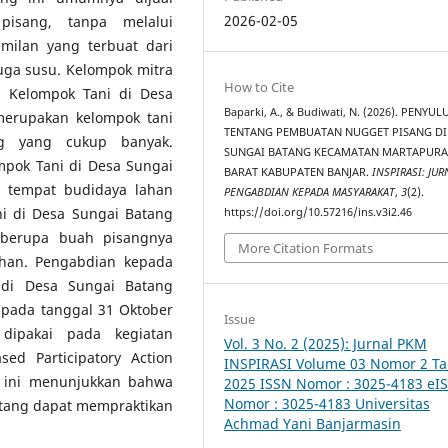
2026-02-05
isang, tanpa melalui
milan yang terbuat dari
ga susu. Kelompok mitra
How to Cite
h Kelompok Tani di Desa
Baparki, A., & Budiwati, N. (2026). PENYU
merupakan kelompok tani
TENTANG PEMBUATAN NUGGET PISANG DI
ng yang cukup banyak.
SUNGAI BATANG KECAMATAN MARTAPUR
mpok Tani di Desa Sungai
BARAT KABUPATEN BANJAR.
INSPIRASI: JUR
 tempat budidaya lahan
PENGABDIAN KEPADA MASYARAKAT
,
3
(2).
i di Desa Sungai Batang
https://doi.org/10.57216/ins.v3i2.46
 berupa buah pisangnya
More Citation Formats
ahan. Pengabdian kepada
 di Desa Sungai Batang
pada tanggal 31 Oktober
Issue
ipakai pada kegiatan
Vol. 3 No. 2 (2025): Jurnal PKM
ed Participatory Action
INSPIRASI Volume 03 Nomor 2 T
n ini menunjukkan bahwa
2025 ISSN Nomor : 3025-4183 eI
Nomor : 3025-4183 Universitas
atang dapat mempraktikan
Achmad Yani Banjarmasin