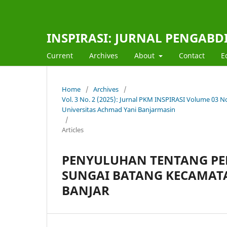
INSPIRASI: JURNAL PENGAB
Current
Archives
About
Contact
E
Home
/
Archives
/
Vol. 3 No. 2 (2025): Jurnal PKM INSPIRASI Volume 03
Universitas Achmad Yani Banjarmasin
/
Articles
PENYULUHAN TENTANG PE
SUNGAI BATANG KECAMAT
BANJAR