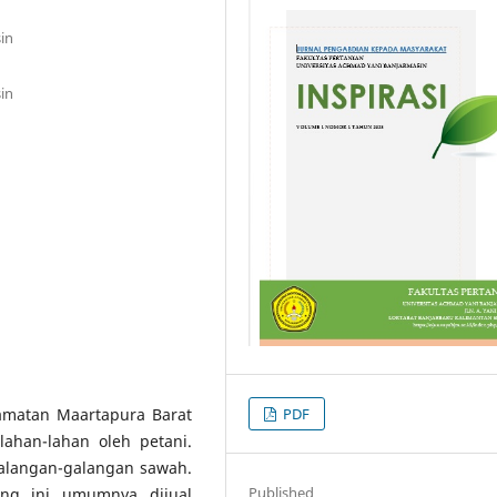
in
in
amatan Maartapura Barat
PDF
ahan-lahan oleh petani.
galangan-galangan sawah.
Published
ang ini umumnya dijual