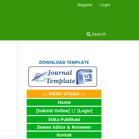
Register
Login
Search
DOWNLOAD TEMPLATE
..:: MENU UTAMA ::..
Home
[Submit Online] |
| [Login]
Etika Publikasi
Dewan Editor & Reviewer
Kontak