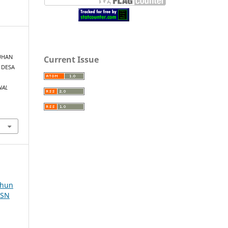
LUHAN
Current Issue
 DESA
A
NAL
ahun
SSN