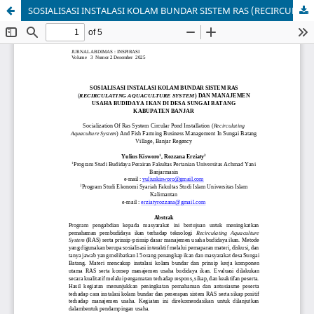
SOSIALISASI INSTALASI KOLAM BUNDAR SISTEM RAS (RECIRCULATING AQUACULTURE SYSTEM) DAN MANAJEMEN USAHA BUDIDAYA IKAN DI DESA SUNGAI BATANG KABUPATEN BANJAR