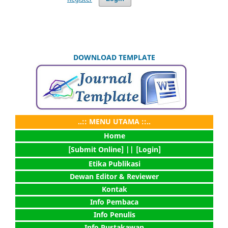
DOWNLOAD TEMPLATE
..:: MENU UTAMA ::..
Home
[Submit Online] |
| [Login]
Etika Publikasi
Dewan Editor & Reviewer
Kontak
Info Pembaca
Info Penulis
Info Pustakawan