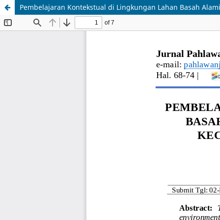
Pembelajaran Kontekstual di Lingkungan Lahan Basah Ala