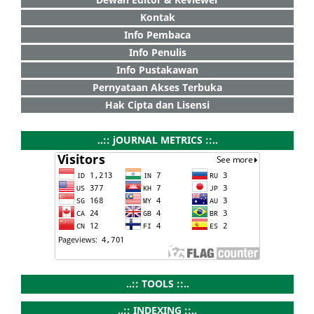
Kontak
Info Pembaca
Info Penulis
Info Pustakawan
Pernyataan Akses Terbuka
Hak Cipta dan Lisensi
..:: jOURNAL METRICS ::..
..:: TOOLS ::..
..:: INDEXING ::..