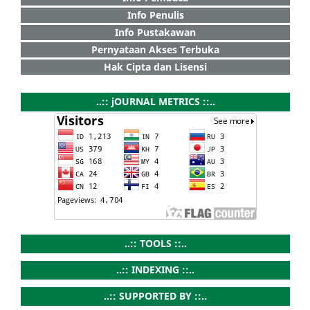
Info Penulis
Info Pustakawan
Pernyataan Akses Terbuka
Hak Cipta dan Lisensi
..:: jOURNAL METRICS ::..
..:: TOOLS ::..
..:: INDEXING ::..
..:: SUPPORTED BY ::..