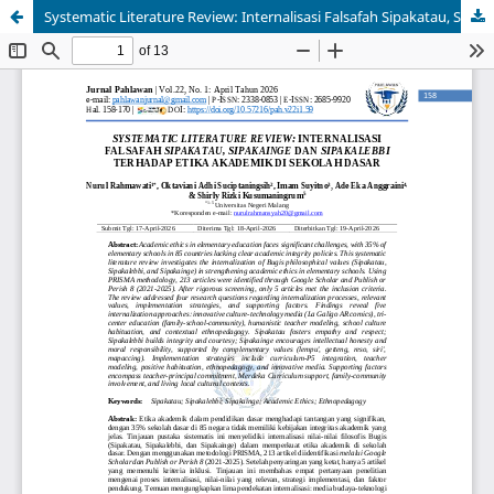
Systematic Literature Review: Internalisasi Falsafah Sipakatau, Sipakainge dan Sipakalebbi terhadap Etika Akademik di Sekolah Dasar