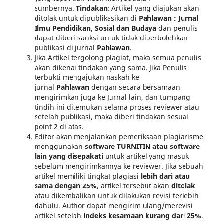
sumbernya.
Tindakan
: Artikel yang diajukan akan
ditolak untuk dipublikasikan di
Pahlawan : Jurnal
Ilmu Pendidikan, Sosial dan Budaya
dan penulis
dapat diberi sanksi untuk tidak diperbolehkan
publikasi di jurnal
Pahlawan
.
Jika Artikel tergolong plagiat, maka semua penulis
akan dikenai tindakan yang sama. Jika Penulis
terbukti mengajukan naskah ke
jurnal
Pahlawan
dengan secara bersamaan
mengirimkan juga ke Jurnal lain, dan tumpang
tindih ini ditemukan selama proses reviewer atau
setelah publikasi, maka diberi tindakan sesuai
point 2 di atas.
Editor akan menjalankan pemeriksaan plagiarisme
menggunakan
software TURNITIN atau software
lain yang disepakati
untuk artikel yang masuk
sebelum mengirimkannya ke reviewer. Jika sebuah
artikel memiliki tingkat plagiasi
lebih dari atau
sama dengan 25%
, artikel tersebut akan
ditolak
atau dikembalikan untuk dilakukan revisi terlebih
dahulu. Author dapat mengirim ulang/merevisi
artikel setelah
indeks kesamaan kurang dari 25%
.