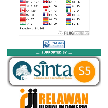
..:: SUPPORTED BY ::..