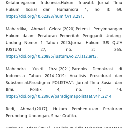
Ketatanegaraan Indonesia.Hukum Inovatif: Jurnal Ilmu
Hukum Sosial dan Humaniora 1, no. 3: 69.
https://doi.org/10.62383/humif.v1i3.291
.
Mahardika, Ahmad Gelora.(2020).Potensi Penyimpangan
Hukum dalam Peraturan Pemeritah Pengganti Undang-
Undang Nomor 1 Tahun 2020.Jurnal Hukum IUS QUIA
IUSTUM 27, no. 2: 265.
https://doi.org/10.20885/iustum.vol27.iss2.art3
.
Mahendra, Yusril Ihza.(2021).Pardoks Demokrasi di
Indonesia Tahun 2014-2019: Ana-lisis Prosedural dan
Substansial.Paradigma POLISTAAT: Jurnal Ilmu Sosial dan
Ilmu Politik 4, no. 1: 44.
https://doi.org/10.23969/paradigmapolistaat.v4i1.2214
.
Redi, Ahmad.(2017). Hukum Pembentukan Peraturan
Perundang-Undangan. Sinar Grafika.