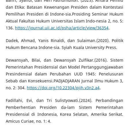
Bahri, Syaiful, dan Heri Fathumulloh. (2023). Antara Pemilu
dan Etika: Batasan Kewenangan Presiden dalam Kontestasi
Pemilihan Presiden di Indone-sia.Prosiding Seminar Hukum
Aktual Fakultas Hukum Universitas Islam Indo-nesia 2, no. 5:
136.
https://journal.uii.ac.id/psha/article/view/36354
.
Dadek, Ahmad, Yanis Rinaldi, dan Sulaiman.(2020). Politik
Hukum Bencana Indone-sia. Syiah Kuala University Press.
Dewansyah, Bilai, dan Dewansyah Zulfikar.(2016). Sistem
Pemerintahan Presidensial dan Model Pertanggungjawaban
Presindensial dalam Perubahan UUD 1945: Penelusuran
Sebab dan Konsekuensi.PADJADJARAN Jurnal Ilmu Hukum 3,
no. 2: 304.
https://doi.org/10.22304/pjih.v3n2.a4
.
Fadillahi, Evi, dan Tri Sulistyowati.(2024). Perbandingan
Pemberhentian Presiden da-lam Sistem Pemerintahan
Presidensial di Indonesia, Korea Selatan, Amerika Serikat.
Amicus Curiae, no. 1: 4.