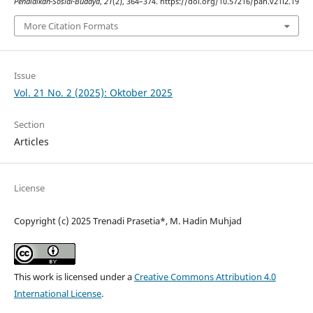
Pendidikan-Sosial-Budaya
,
21
(2), 364–374. https://doi.org/10.57216/pah.v21i2.19
More Citation Formats
Issue
Vol. 21 No. 2 (2025): Oktober 2025
Section
Articles
License
Copyright (c) 2025 Trenadi Prasetia*, M. Hadin Muhjad
This work is licensed under a
Creative Commons Attribution 4.0
International License
.