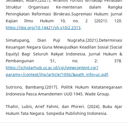
Setiawan, Adam.(2021). Analisis Yuridis terhadap Penataan
Struktur Organisasi Ke-menterian dalam Rangka
Peningkatan Reformasi Birokrasi.Supremasi Hukum: Jurnal
Kajian Ilmu Hukum 10, no. 2 (2021): 120.
https://doi.org/10.14421/sh.v10i2.2313
.
Simatupang, Dian Puji Nugraha.(2021).Determinasi
Keuangan Negara Guna Mewujudkan Keadilan Sosial (Social
Equity) Bagi Seluruh Rakyat Indonesia. Jurnal Hukum &
Pembangunan 51, no. 2: 378.
https://scholarhub.ui.ac.id/cgi/viewcontent.cgi?
params=/context/jhp/article/1056/&path_info=uc.pdf
.
Sutrisno, Bambang.(2017). Politik Hukum Ketatanegaraan
Indonesia Pasca Amandemen UUD 1945. Wade Group.
Thahir, Lubis, Arief Fahmi, dan Phireri. (2024). Buku Ajar
Hukum Tata Negara. Sonpedia Publishing Indonesia.