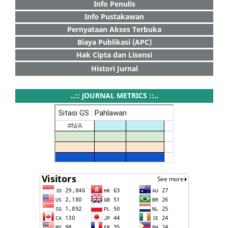
Info Penulis
Info Pustakawan
Pernyataan Akses Terbuka
Biaya Publikasi (APC)
Hak Cipta dan Lisensi
Histori Jurnal
..:: jOURNAL METRICS ::..