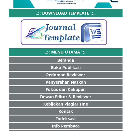
..:: DOWNLOAD TEMPLATE ::..
..:: MENU UTAMA ::..
Beranda
Etika Publikasi
Pedoman Reviewer
Penyerahan Naskah
Fokus dan Cakupan
Dewan Editor & Reviewer
Kebijakan Plagiarisme
Kontak
Indeksasi
Info Pembaca