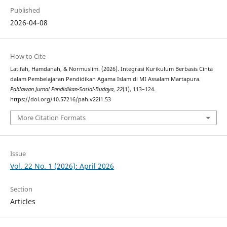
Published
2026-04-08
How to Cite
Latifah, Hamdanah, & Normuslim. (2026). Integrasi Kurikulum Berbasis Cinta
dalam Pembelajaran Pendidikan Agama Islam di MI Assalam Martapura.
Pahlawan Jurnal Pendidikan-Sosial-Budaya
,
22
(1), 113–124.
https://doi.org/10.57216/pah.v22i1.53
More Citation Formats
Issue
Vol. 22 No. 1 (2026): April 2026
Section
Articles