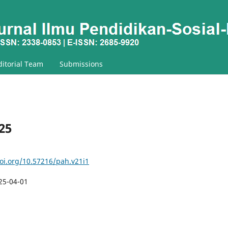
ditorial Team
Submissions
025
doi.org/10.57216/pah.v21i1
25-04-01