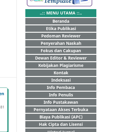
..:: MENU UTAMA ::..
Beranda
Etika Publikasi
Pedoman Reviewer
Penyerahan Naskah
Fokus dan Cakupan
Dewan Editor & Reviewer
Kebijakan Plagiarisme
Kontak
Indeksasi
Info Pembaca
en
Info Penulis
Info Pustakawan
181
Pernyataan Akses Terbuka
Biaya Publikasi (APC)
Hak Cipta dan Lisensi