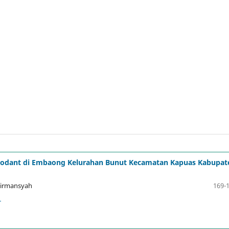
gkodant di Embaong Kelurahan Bunut Kecamatan Kapuas Kabupat
 Firmansyah
169-
1