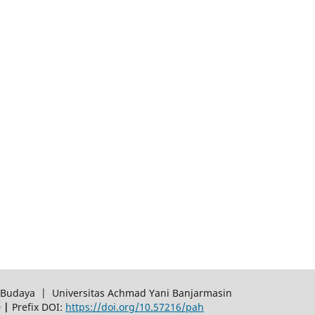
an Budaya | Universitas Achmad Yani Banjarmasin
0 |
Prefix DOI:
https://doi.org/10.57216/pah