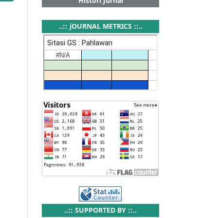
Histori Jurnal
..:: jOURNAL METRICS ::..
..:: SUPPORTED BY ::..